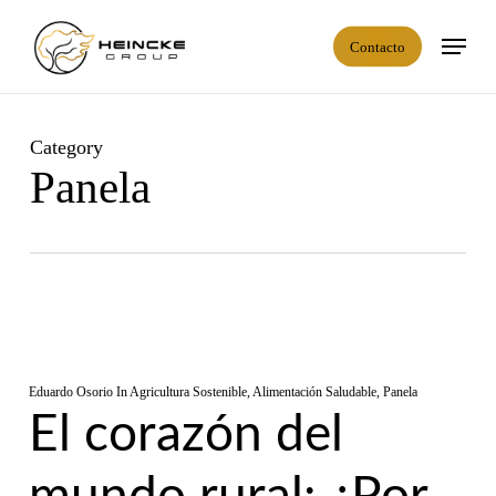
Skip
Menú
to
Contacto
main
content
Category
Panela
Eduardo Osorio
In
Agricultura Sostenible
,
Alimentación Saludable
,
Panela
El corazón del