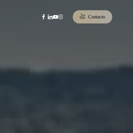
facebook
linkedin
youtube
instagram
C
o
n
t
a
c
t
o