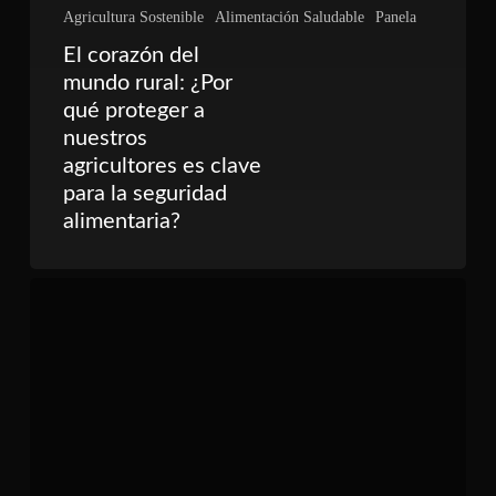
Agricultura Sostenible
Alimentación Saludable
Panela
El corazón del
mundo rural: ¿Por
qué proteger a
nuestros
agricultores es clave
para la seguridad
alimentaria?
2025:
El
Año
para
Ser
el
Cambio
que