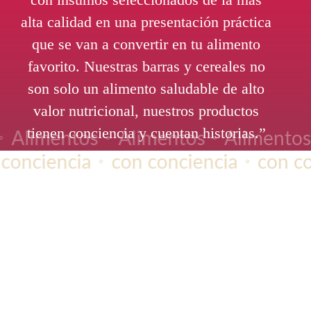
alta calidad en una presentación práctica
que se van a convertir en tu alimento
favorito. Nuestras barras y cereales no
son solo un alimento saludable de alto
valor nutricional, nuestros productos
tienen conciencia y cuentan historias.”
Alimentos
Alimentos
Alimento
⚬
⚬
⚬
conciencia
con conciencia
con co
⚬
⚬