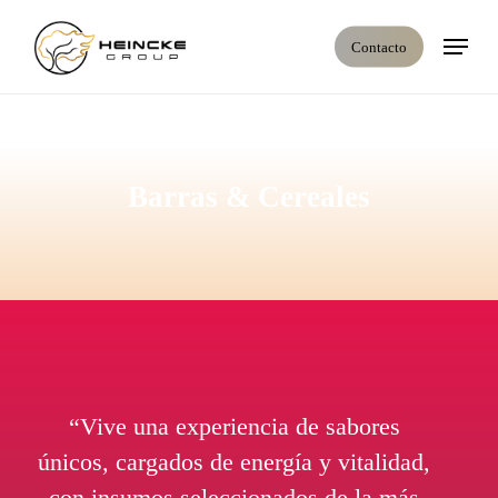
Skip
Menú
to
Contacto
main
content
Barras & Cereales
“Vive una experiencia de sabores
únicos, cargados de energía y vitalidad,
con insumos seleccionados de la más