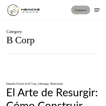
Skip
Menú
to
Contacto
main
content
Category
B Corp
Eduardo Osorio
In
B Corp
,
Liderazgo
,
Motivación
El Arte de Resurgir: