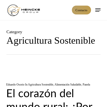
Skip
Menú
to
Contacto
main
content
Category
Agricultura Sostenible
Eduardo Osorio
In
Agricultura Sostenible
,
Alimentación Saludable
,
Panela
El corazón del