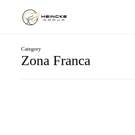
Skip
to
main
content
Category
Zona Franca