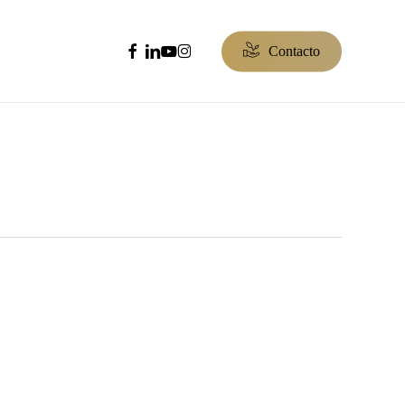
facebook
linkedin
youtube
instagram
C
o
n
t
a
c
t
o