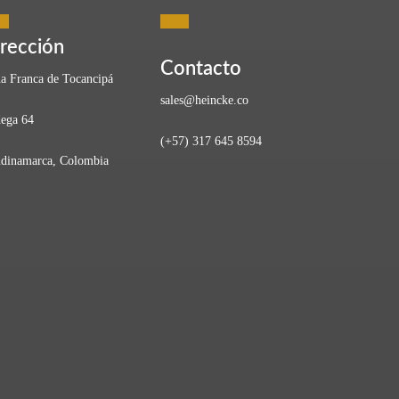
Zonas Francas
rección
Contacto
a Franca de Tocancipá
sales@heincke.co
ega 64
(+57) 317 645 8594
dinamarca, Colombia
a la vuelta de la esquina (¡y lo está!).…