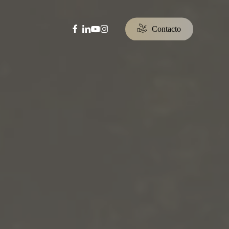
facebook
linkedin
youtube
instagram
C
o
n
t
a
c
t
o