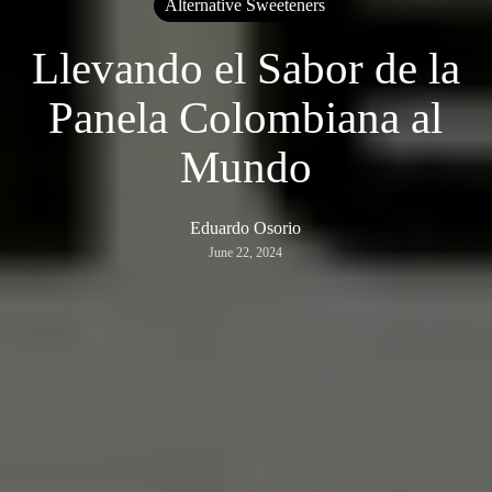
Alternative Sweeteners
Llevando el Sabor de la
Panela Colombiana al
Mundo
Eduardo Osorio
June 22, 2024