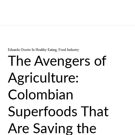
Eduardo Osorio
In
Healthy Eating
,
Food Industry
The Avengers of
Agriculture:
Colombian
Superfoods That
Are Saving the