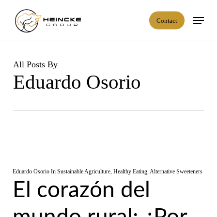
Skip
Menu
to
C
o
n
t
a
c
t
main
content
All Posts By
Eduardo Osorio
Eduardo Osorio
In
Sustainable Agriculture
,
Healthy Eating
,
Alternative Sweeteners
El corazón del