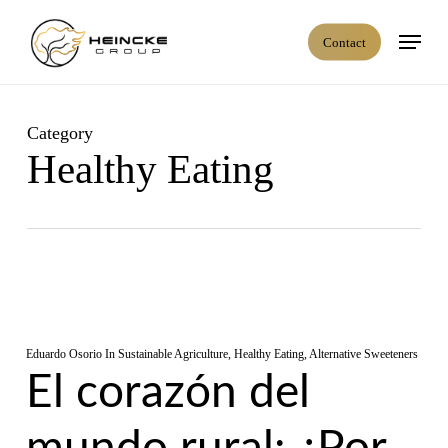
Skip
Menu
to
C
o
n
t
a
c
t
main
content
Category
Healthy Eating
Eduardo Osorio
In
Sustainable Agriculture
,
Healthy Eating
,
Alternative Sweeteners
El corazón del