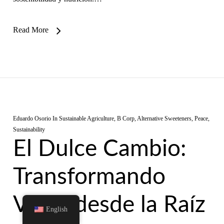
Read More
Eduardo Osorio
In
Sustainable Agriculture
,
B Corp
,
Alternative Sweeteners
,
Peace
,
Sustainability
El Dulce Cambio:
Transformando
Vidas desde la Raíz
English