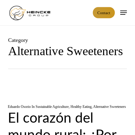
Skip
Menu
to
C
o
n
t
a
c
t
main
content
Category
Alternative Sweeteners
Eduardo Osorio
In
Sustainable Agriculture
,
Healthy Eating
,
Alternative Sweeteners
El corazón del