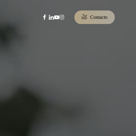
facebook
linkedin
youtube
instagram
C
o
n
t
a
c
t
o