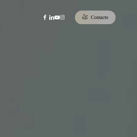
facebook
linkedin
youtube
instagram
C
o
n
t
a
c
t
o