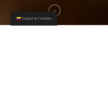
Español de Colombia
La panela está conquistando los paladares del mundo. Con su
sabor distintivo y su versatilidad en la cocina, el encanto de la
panela la ha convertido en un ingrediente imprescindible en
numerosas recetas culinarias y bebidas
tanto en casa como en
restaurantes Michelin.
Hoy en día existen diferentes variedades de panela, que se
consigue en múltiples presentaciones tanto en su versión
orgánica como convencional.