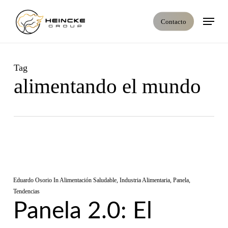
Skip
Menú
to
Contacto
main
content
Tag
alimentando el mundo
Eduardo Osorio
In
Alimentación Saludable
,
Industria Alimentaria
,
Panela
,
Tendencias
Panela 2.0: El