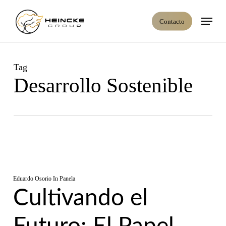
Skip
Menú
to
Contacto
main
content
Tag
Desarrollo Sostenible
Eduardo Osorio
In
Panela
Cultivando el