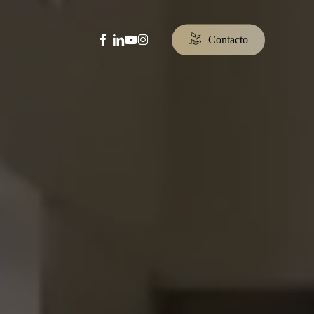
facebook
linkedin
youtube
instagram
C
o
n
t
a
c
t
o