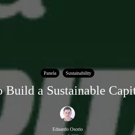
Panela
Sustainability
 Build a Sustainable Capi
Eduardo Osorio