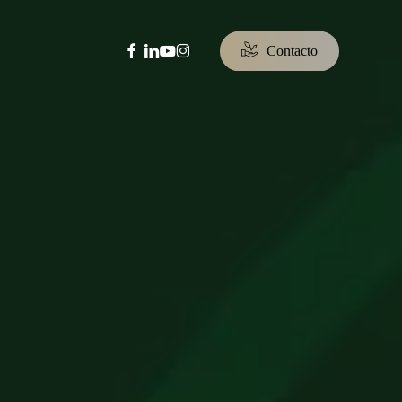
facebook
linkedin
youtube
instagram
C
o
n
t
a
c
t
o