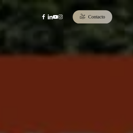
facebook
linkedin
youtube
instagram
C
o
n
t
a
c
t
o