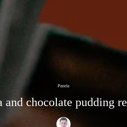
Panela
a and chocolate pudding re