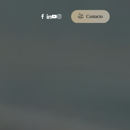
facebook
linkedin
youtube
instagram
C
o
n
t
a
c
t
o