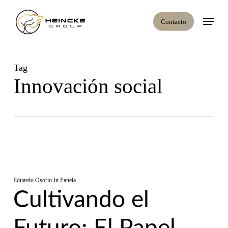
Skip
Menú
to
Contacto
main
content
Tag
Innovación social
Eduardo Osorio
In
Panela
Cultivando el