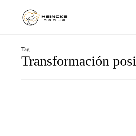
Skip
to
main
content
Tag
Transformación posi