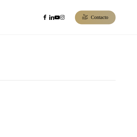
facebook
linkedin
youtube
instagram
C
o
n
t
a
c
t
o