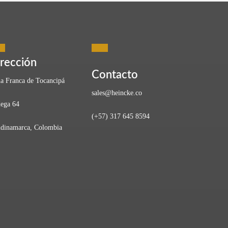
rección
Contacto
a Franca de Tocancipá
sales@heincke.co
ega 64
(+57) 317 645 8594
sinergia entre innovación y paz puede forjar un camino
dinamarca, Colombia