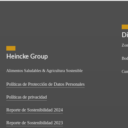
y Más Allá
Di
Zon
Heincke Group
Bod
anhelo universal, la innovación emerge como una poderosa aliada. La 
Alimentos Saludables & Agricultura Sostenible
Cun
Políticas de Protección de Datos Personales
Políticas de privacidad
Reporte de Sostenibilidad 2024
Reporte de Sostenibilidad 2023