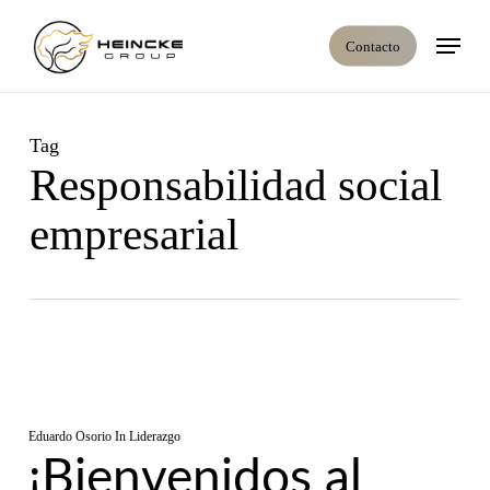
Skip
Menú
to
Contacto
main
content
Tag
Responsabilidad social
empresarial
Eduardo Osorio
In
Liderazgo
¡Bienvenidos al