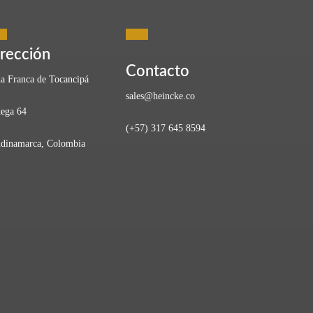
rección
Contacto
a Franca de Tocancipá
sales@heincke.co
ega 64
(+57) 317 645 8594
Colombia, la imagen del agricultor sigue asociada con
dinamarca, Colombia