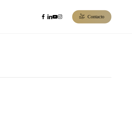
facebook
linkedin
youtube
instagram
C
o
n
t
a
c
t
o