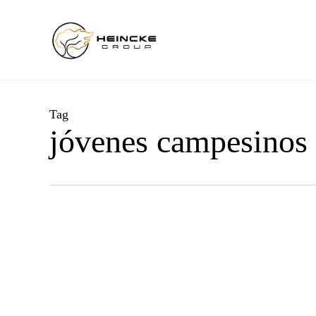
Skip
to
main
content
Tag
jóvenes campesinos