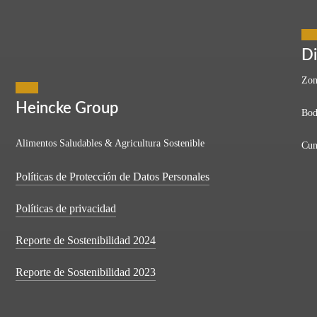
icultura Colombiana
Di
Zon
Heincke Group
Bod
ón mundial trabaja en la agricultura? Sí, leíste bien. Sin embargo, en 
Alimentos Saludables & Agricultura Sostenible
Cun
a!…
Políticas de Protección de Datos Personales
Políticas de privacidad
Reporte de Sostenibilidad 2024
Reporte de Sostenibilidad 2023