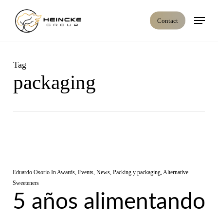
Skip
Menu
to
C
o
n
t
a
c
t
main
content
Tag
packaging
Eduardo Osorio
In
Awards
,
Events
,
News
,
Packing y packaging
,
Alternative
Sweeteners
5 años alimentando