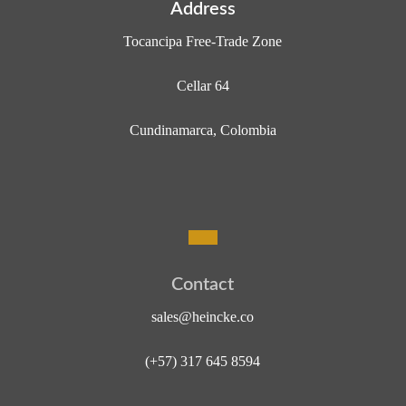
Address
Tocancipa Free-Trade Zone
Cellar 64
Cundinamarca, Colombia
C
o
n
t
a
c
t
sales@heincke.co
(+57) 317 645 8594