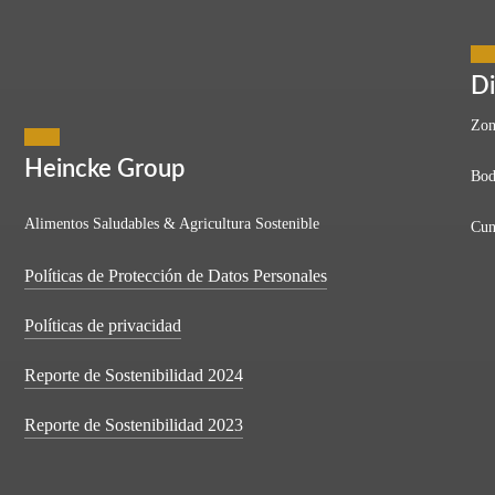
d Resiliente en Tiempo
Di
Zon
Heincke Group
Bod
tos años como líder de equipos, empresas y proyectos es que la mentalid
Alimentos Saludables & Agricultura Sostenible
Cun
Políticas de Protección de Datos Personales
Políticas de privacidad
Reporte de Sostenibilidad 2024
Reporte de Sostenibilidad 2023