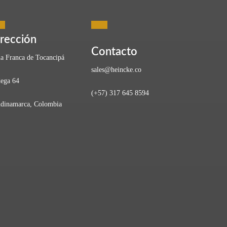
s de Crisis
rección
Contacto
a Franca de Tocancipá
sales@heincke.co
ega 64
(+57) 317 645 8594
ad resiliente en tiempos de crisis no es opcional, es
dinamarca, Colombia