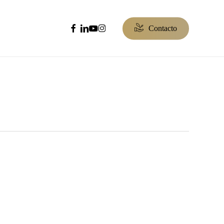
facebook
linkedin
youtube
instagram
C
o
n
t
a
c
t
o