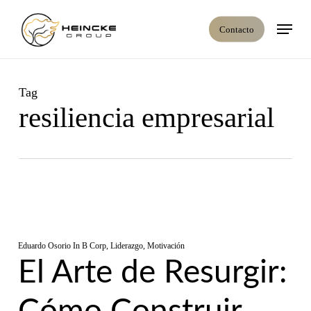
Skip
Menú
to
Contacto
main
content
Tag
resiliencia empresarial
Eduardo Osorio
In
B Corp
,
Liderazgo
,
Motivación
El Arte de Resurgir: