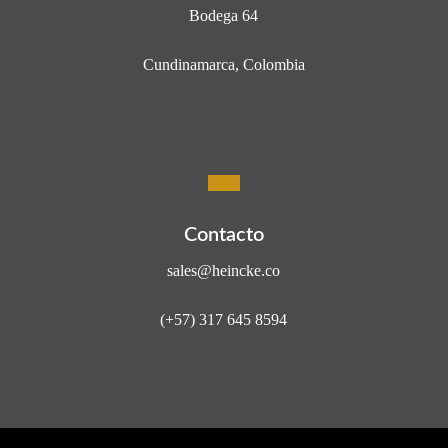
Bodega 64
Cundinamarca, Colombia
Contacto
sales@heincke.co
(+57) 317 645 8594