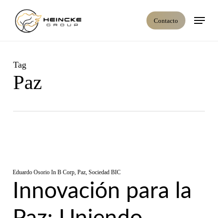
Skip
Menú
to
Contacto
main
content
Tag
Paz
Eduardo Osorio
In
B Corp
,
Paz
,
Sociedad BIC
Innovación para la