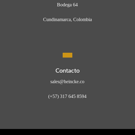
Bodega 64
Cundinamarca, Colombia
Contacto
sales@heincke.co
(+57) 317 645 8594