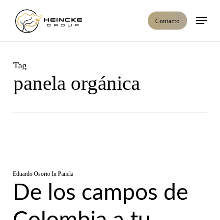
Skip
Menú
to
Contacto
main
content
Tag
panela orgánica
Eduardo Osorio
In
Panela
De los campos de