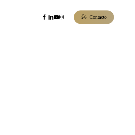
facebook
linkedin
youtube
instagram
C
o
n
t
a
c
t
o