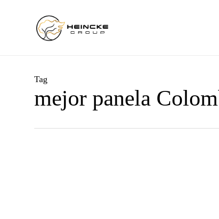
Skip
to
main
content
Tag
mejor panela Colom