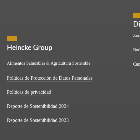
de nuestra panela
Di
Zon
Heincke Group
Bod
Alimentos Saludables & Agricultura Sostenible
Cun
sos campos de Colombia, donde el aroma de la caña de azúcar recién c
Políticas de Protección de Datos Personales
Políticas de privacidad
Reporte de Sostenibilidad 2024
Reporte de Sostenibilidad 2023