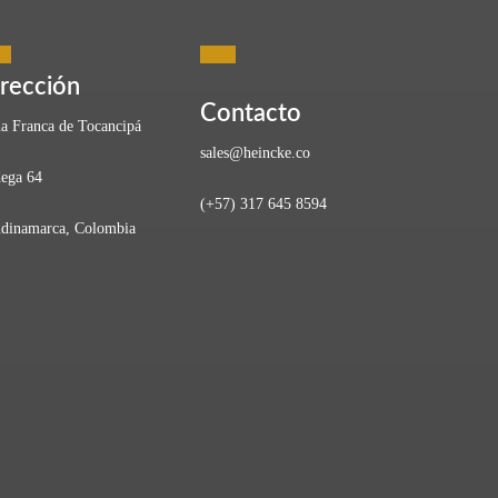
rección
Contacto
a Franca de Tocancipá
sales@heincke.co
ega 64
(+57) 317 645 8594
dinamarca, Colombia
ortada se mezcla con el aire fresco de la región. No, no…