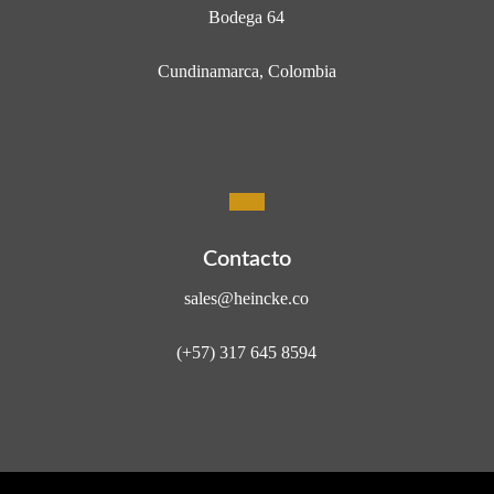
Bodega 64
Cundinamarca, Colombia
Contacto
sales@heincke.co
(+57) 317 645 8594