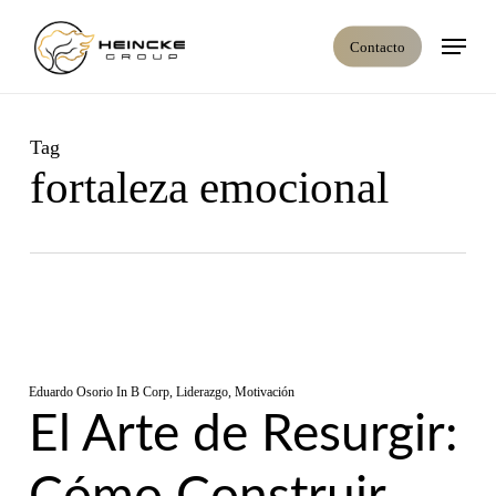
Skip
Menú
to
Contacto
main
content
Tag
fortaleza emocional
Eduardo Osorio
In
B Corp
,
Liderazgo
,
Motivación
El Arte de Resurgir: