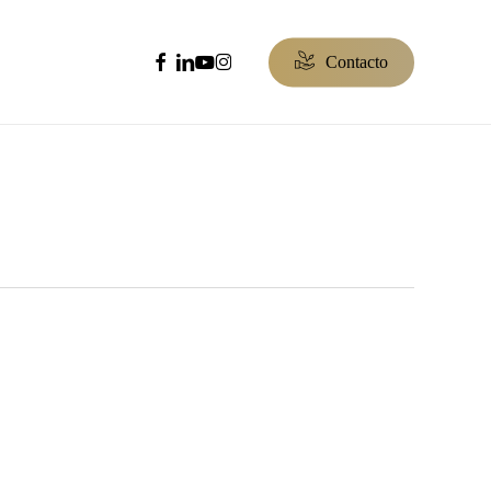
facebook
linkedin
youtube
instagram
C
o
n
t
a
c
t
o