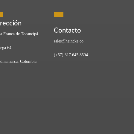
rección
Contacto
a Franca de Tocancipá
sales@heincke.co
ega 64
(+57) 317 645 8594
os. Los agroalimentos saludables son esenciales para una
dinamarca, Colombia