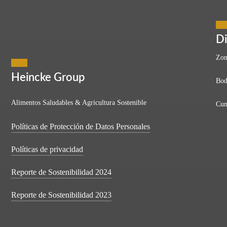
Vida Mejor
Di
Zon
Heincke Group
Bod
ncidos de que la salud y el bienestar comienzan con lo que consumim
Alimentos Saludables & Agricultura Sostenible
Cun
ué…
Políticas de Protección de Datos Personales
Políticas de privacidad
Reporte de Sostenibilidad 2024
Reporte de Sostenibilidad 2023