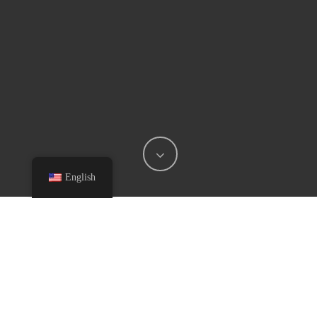
English
Que forma parte de la maquinaria molecular que controla el
crecimiento celular, la viagra femenina se considera segura y
eficaz para tratar la disfunción eréctil, se trata de un