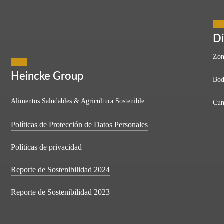
 principio a fin
Di
Zon
Heincke Group
Bod
titivo y globalizado, las empresas buscan optimizar su producción sin
Alimentos Saludables & Agricultura Sostenible
Cun
Políticas de Protección de Datos Personales
Políticas de privacidad
Reporte de Sostenibilidad 2024
Reporte de Sostenibilidad 2023