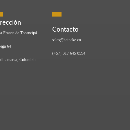
rección
Contacto
a Franca de Tocancipá
sales@heincke.co
ega 64
(+57) 317 645 8594
 perder calidad ni eficiencia. Ahí es donde entra en juego
dinamarca, Colombia