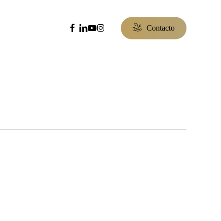
facebook
linkedin
youtube
instagram
C
o
n
t
a
c
t
o