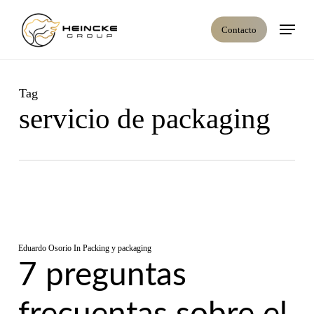
Skip
Menú
to
Contacto
main
content
Tag
servicio de packaging
Eduardo Osorio
In
Packing y packaging
7 preguntas