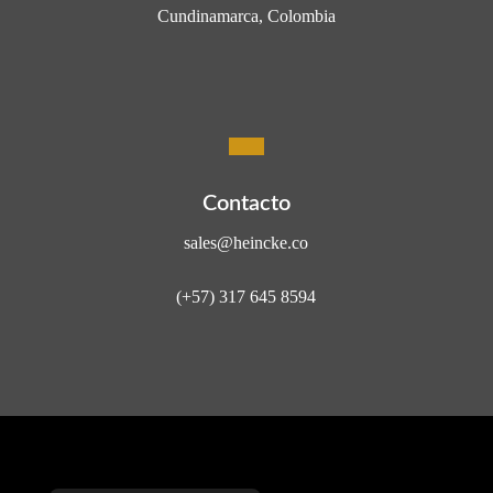
Cundinamarca, Colombia
Contacto
sales@heincke.co
(+57) 317 645 8594