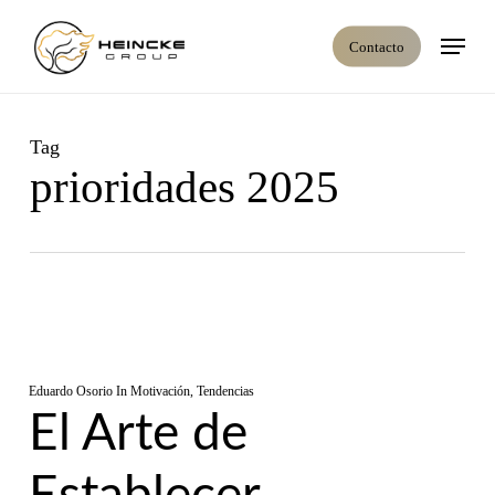
Skip
Menú
to
Contacto
main
content
Tag
prioridades 2025
Eduardo Osorio
In
Motivación
,
Tendencias
El Arte de