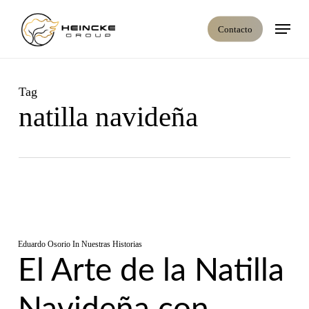
Skip
Menú
to
Contacto
main
content
Tag
natilla navideña
Eduardo Osorio
In
Nuestras Historias
El Arte de la Natilla