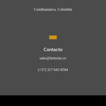
Cundinamarca, Colombia
Contacto
sales@heincke.co
(+57) 317 645 8594