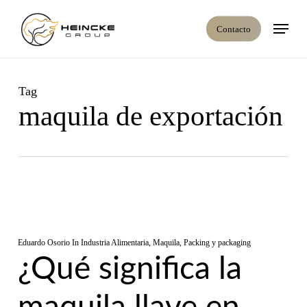
Skip
Menú
to
Contacto
main
content
Tag
maquila de exportación
Eduardo Osorio
In
Industria Alimentaria
,
Maquila
,
Packing y packaging
¿Qué significa la