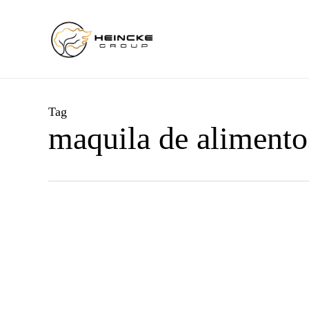
Skip
to
main
content
Tag
maquila de alimento