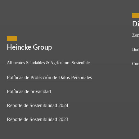
 principio a fin
Di
Zon
Heincke Group
Bod
titivo y globalizado, las empresas buscan optimizar su producción sin
Alimentos Saludables & Agricultura Sostenible
Cun
Políticas de Protección de Datos Personales
Políticas de privacidad
Reporte de Sostenibilidad 2024
Reporte de Sostenibilidad 2023