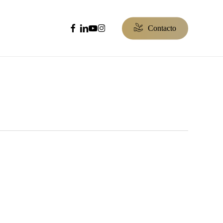
facebook
linkedin
youtube
instagram
C
o
n
t
a
c
t
o