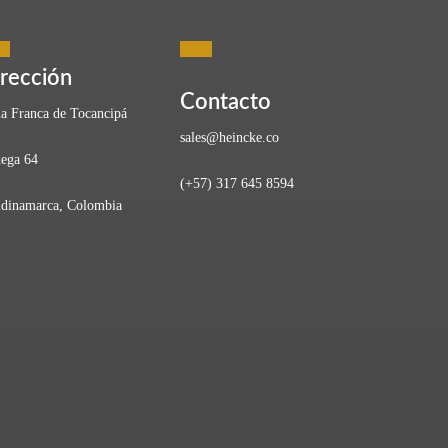
rección
Contacto
a Franca de Tocancipá
sales@heincke.co
ega 64
(+57) 317 645 8594
 perder calidad ni eficiencia. Ahí es donde entra en juego
dinamarca, Colombia