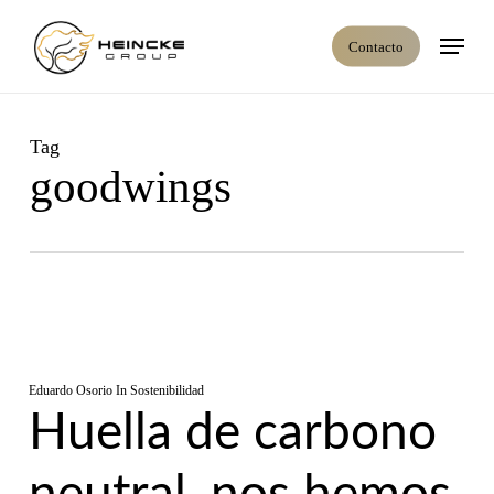
Skip
Menú
to
Contacto
main
content
Tag
goodwings
Eduardo Osorio
In
Sostenibilidad
Huella de carbono