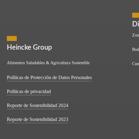
Metas en un 2025 Atar
Di
Zon
Heincke Group
Bod
ortantes rara vez son urgentes, y las cosas urgentes rara vez son im
Alimentos Saludables & Agricultura Sostenible
Cun
Políticas de Protección de Datos Personales
Políticas de privacidad
Reporte de Sostenibilidad 2024
Reporte de Sostenibilidad 2023