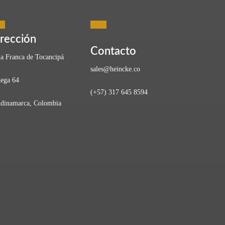
eado
rección
Contacto
a Franca de Tocancipá
sales@heincke.co
ega 64
(+57) 317 645 8594
portantes.” — Dwight D. Eisenhower Con la llegada de un
dinamarca, Colombia