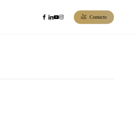
facebook
linkedin
youtube
instagram
C
o
n
t
a
c
t
o