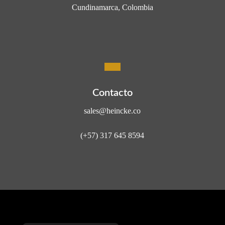
Cundinamarca, Colombia
Contacto
sales@heincke.co
(+57) 317 645 8594