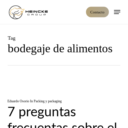
Skip
Menú
to
Contacto
main
content
Tag
bodegaje de alimentos
Eduardo Osorio
In
Packing y packaging
7 preguntas