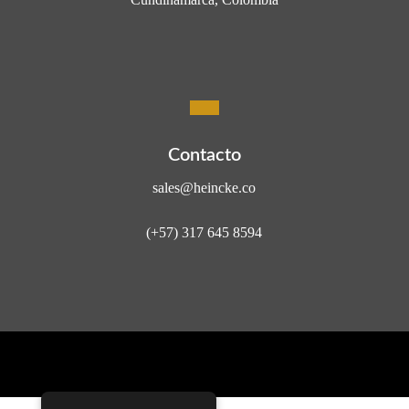
Contacto
sales@heincke.co
(+57) 317 645 8594