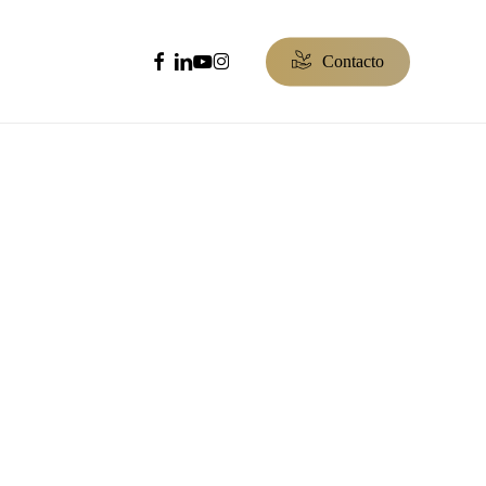
facebook
linkedin
youtube
instagram
C
o
n
t
a
c
t
o