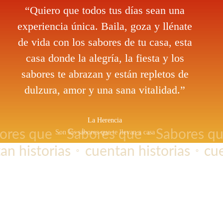
“Quiero que todos tus días sean una
experiencia única. Baila, goza y llénate
de vida con los sabores de tu casa, esta
casa donde la alegría, la fiesta y los
sabores te abrazan y están repletos de
dulzura, amor y una sana vitalidad.”
La Herencia
bores que
Sabores que
Sabores q
Son los sabores que te llevan a casa
⚬
⚬
n historias
cuentan historias
cue
⚬
⚬