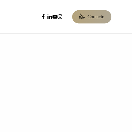
facebook
linkedin
youtube
instagram
C
o
n
t
a
c
t
o